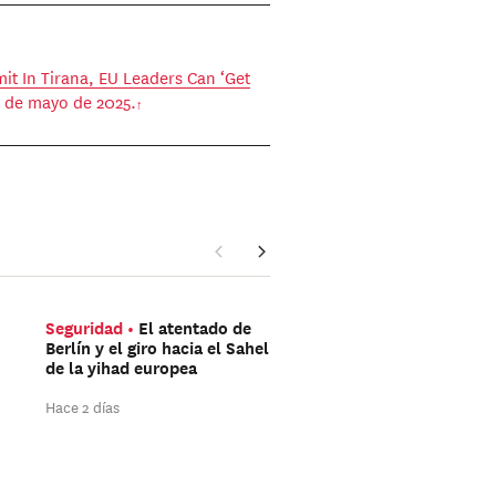
t In Tirana, EU Leaders Can ‘Get
3 de mayo de 2025.
Seguridad
El atentado de
Américas
Trump aún 
Berlín y el giro hacia el Sahel
ganar las elecciones de
de la yihad europea
mitad de mandato
Hace 2 días
Hace 2 días