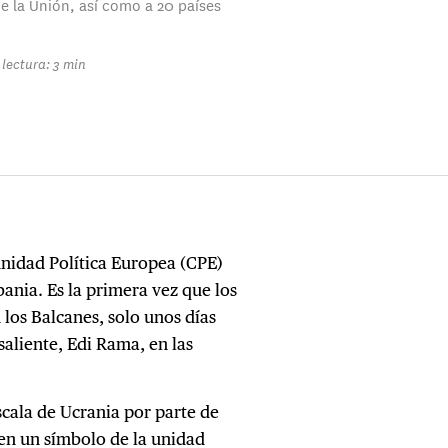
 la Unión, así como a 20 países
lectura: 3 min
unidad Política Europea (CPE)
ania. Es la primera vez que los
 los Balcanes, solo unos días
saliente, Edi Rama, en las
scala de Ucrania por parte de
ien un símbolo de la unidad