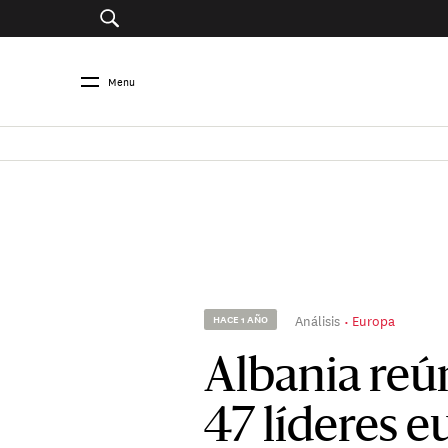
Menu
Análisis
Europa
HACE 1 AÑO
Albania reú
47 líderes e