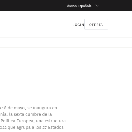
Edición Española
LOGIN
OFERTA
s 16 de mayo, se inaugura en
nia, la sexta cumbre de la
olítica Europea, una estructura
022 que agrupa a los 27 Estados