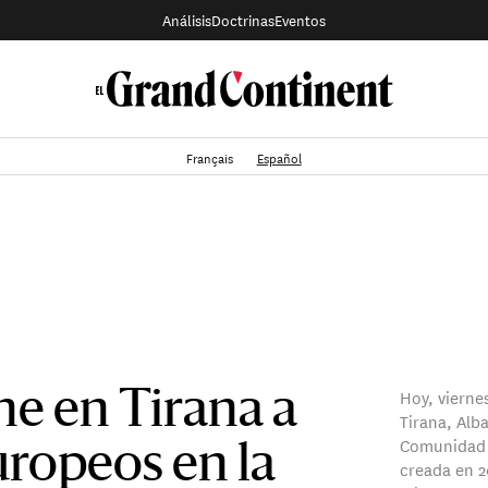
Análisis
Doctrinas
Eventos
Français
Español
Hoy, vierne
ne en Tirana a
Tirana, Alba
Comunidad P
uropeos en la
creada en 2