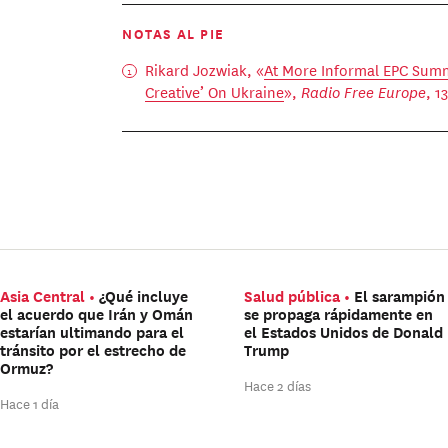
NOTAS AL PIE
Rikard Jozwiak, «
At More Informal EPC Summi
Creative’ On Ukraine
»,
Radio Free Europe
, 1
Asia Central
¿Qué incluye
Salud pública
El sarampión
el acuerdo que Irán y Omán
se propaga rápidamente en
estarían ultimando para el
el Estados Unidos de Donald
tránsito por el estrecho de
Trump
Ormuz?
Hace 2 días
Hace 1 día