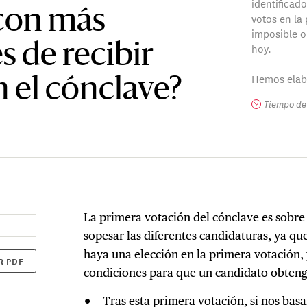
identificado
con más
votos en la
imposible o
hoy.
s de recibir
Hemos elabo
n el cónclave?
Tiempo de 
La primera votación del cónclave es sobr
sopesar las diferentes candidaturas, ya 
haya una elección en la primera votación, 
R PDF
condiciones para que un candidato obteng
Tras esta primera votación, si nos bas