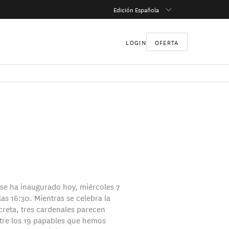
Edición Española
LOGIN
OFERTA
 se ha inaugurado hoy, miércoles 7
as 16:30. Mientras se celebra la
creta, tres cardenales parecen
tre los 19 papables que hemos