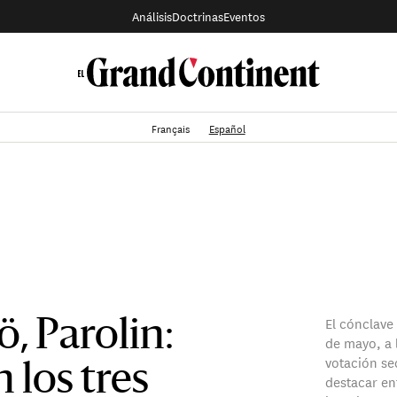
Análisis
Doctrinas
Eventos
Français
Español
El cónclave
ö, Parolin:
de mayo, a l
votación se
 los tres
destacar en