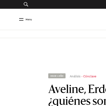
Menu
Análisis
Cónclave
HACE 1 AÑO
Aveline, Erd
¿quiénes son