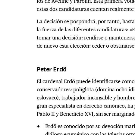
los de Aveline y Parolin. Esta primera vot
estas dos candidaturas cuentan realmente 
La decisión se pospondrá, por tanto, hasta 
la fuerza de las diferentes candidaturas: «
tomar una decisión: rendirse o mantenerse 
de nuevo esta elección: ceder o obstinarse
Peter Erdö
El cardenal Erdö puede identificarse como
conservadores: políglota (domina ocho idio
eslovaco), trabajador incansable y homb
gran especialista en derecho canónico, ha
Pablo II y Benedicto XVI, sin ser marginad
Erdö es conocido por su devoción mari
diálogo ecuménico con las Iglesias ort