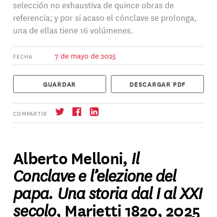
selección no exhaustiva de quince obras de
referencia; y por si acaso el cónclave se prolonga,
una de ellas tiene 16 volúmenes.
7 de mayo de 2025
FECHA
GUARDAR
DESCARGAR PDF
COMPARTIR
Il
Alberto Melloni,
Conclave e l’elezione del
Suscríbase
→
papa. Una storia dal I al XXI
secolo
, Marietti 1820, 2025