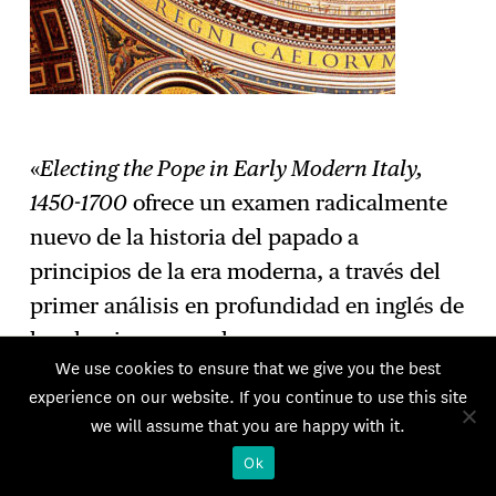
«
Electing the Pope in Early Modern Italy,
1450-1700
ofrece un examen radicalmente
nuevo de la historia del papado a
principios de la era moderna, a través del
primer análisis en profundidad en inglés de
las elecciones papales.
We use cookies to ensure that we give you the best
Las elecciones papales, con su fastuoso
experience on our website. If you continue to use this site
we will assume that you are happy with it.
ceremonial y su carácter dramático,
constituyen un espectáculo fascinante.
Ok