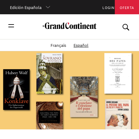
Edición Española
LOGIN
OFERTA
Français
Español