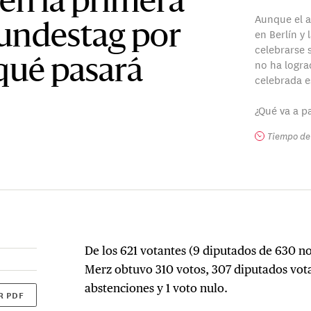
 en la primera
Aunque el a
Bundestag por
en Berlín y 
celebrarse 
no ha logra
¿qué pasará
celebrada e
¿Qué va a p
Tiempo de 
De los 621 votantes (9 diputados de 630 no
Merz obtuvo 310 votos, 307 diputados vota
abstenciones y 1 voto nulo.
R PDF