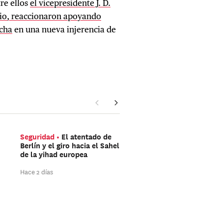
re ellos
el vicepresidente J. D.
bio, reaccionaron apoyando
echa
en una nueva injerencia de
Seguridad
El atentado de
Américas
Trump aún 
Berlín y el giro hacia el Sahel
ganar las elecciones de
de la yihad europea
mitad de mandato
Hace 2 días
Hace 2 días