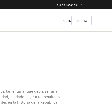
Edición Española
LOGIN
OFERTA
 parlamentaria, que debía ser una
idad, ha dado lugar a un resultado
tes en la historia de la República