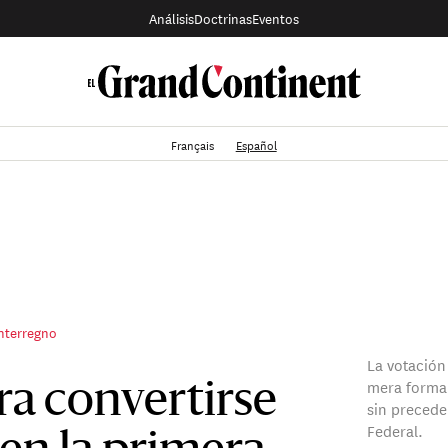
Análisis
Doctrinas
Eventos
Français
Español
interregno
La votación
mera formal
ra convertirse
sin preceden
Federal.