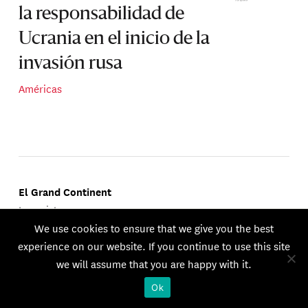
la responsabilidad de
Ucrania en el inicio de la
invasión rusa
Américas
El Grand Continent
La revista
We use cookies to ensure that we give you the best
experience on our website. If you continue to use this site
we will assume that you are happy with it.
Publicado por Groupe d'Études Géopolitiques.
Ok
© 2026 GEG. Todos los derechos reservados.