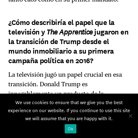
¿Cómo describiría el papel que la
The Apprentice
televisión y
jugaron en
la transición de Trump desde el
mundo inmobiliario a su primera
campaña política en 2016?
La televisión jugó un papel crucial en esa
transición. Donald Trump es
innegablemente un producto de la
We use cookies to ensure that we give you the best
televisión; entiende la importancia de los
experience on our website. If you continue to use this site
medios de comunicación, el arte de contar
we will assume that you are happy with it.
historias a los periodistas y la importancia
Ok
de conseguir cobertura mediática. Aunque