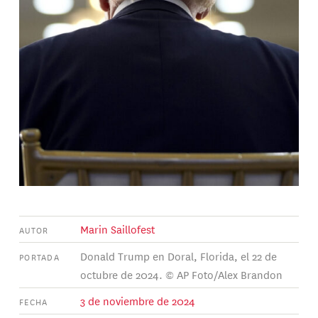
Marin Saillofest
AUTOR
Donald Trump en Doral, Florida, el 22 de
PORTADA
octubre de 2024. © AP Foto/Alex Brandon
3 de noviembre de 2024
FECHA