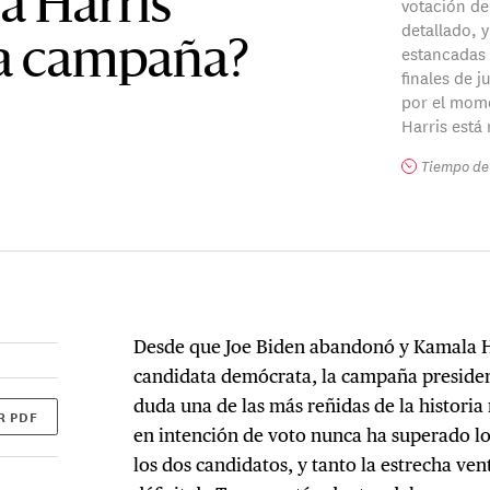
a Harris
votación de
detallado, 
la campaña?
estancadas
finales de 
por el mom
Harris está
Tiempo de 
Desde que Joe Biden abandonó y Kamala H
candidata demócrata, la campaña presiden
duda una de las más reñidas de la historia 
R PDF
en intención de voto nunca ha superado lo
los dos candidatos, y tanto la estrecha ven