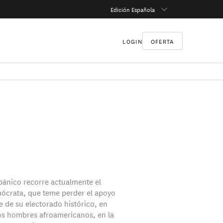
Edición Española
LOGIN
OFERTA
pánico recorre actualmente el
ócrata, que teme perder el apoyo
e de su electorado histórico, en
los hombres afroamericanos, en la