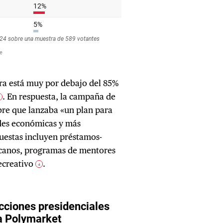
fra está muy por debajo del 85%
. En respuesta, la campaña de
2
bre que lanzaba «un plan para
des económicas y más
puestas incluyen préstamos-
canos, programas de mentores
recreativo
.
4