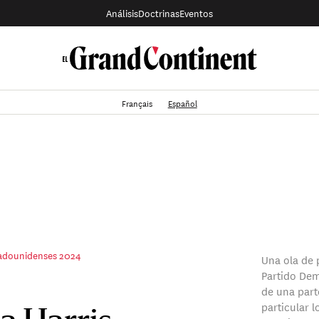
Análisis
Doctrinas
Eventos
Français
Español
tadounidenses 2024
Una ola de 
Partido Dem
de una part
particular 