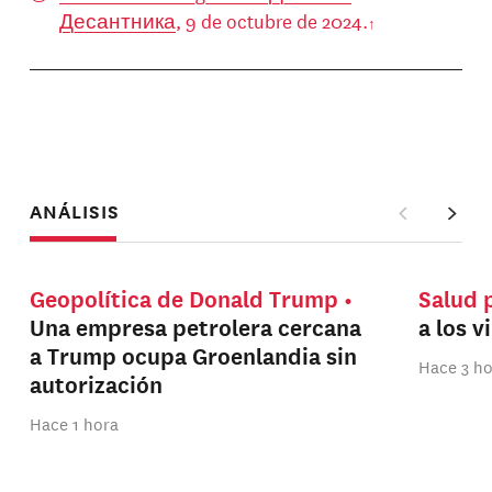
Десантника
, 9 de octubre de 2024.
ANÁLISIS
Geopolítica de Donald Trump
Salud 
Una empresa petrolera cercana
a los v
a Trump ocupa Groenlandia sin
Hace 3 h
autorización
Hace 1 hora