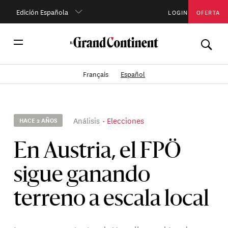
Edición Española
LOGIN
OFERTA
Français
Español
Análisis
Elecciones
HACE 2 AÑOS
En Austria, el FPÖ
sigue ganando
terreno a escala local