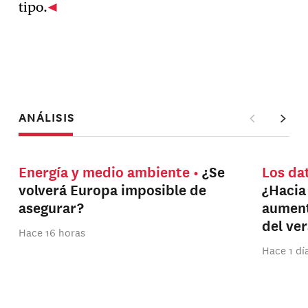
tipo.
ANÁLISIS
Energía y medio ambiente
¿Se
Los da
volverá Europa imposible de
¿Hacia
asegurar?
aument
del ve
Hace 16 horas
Hace 1 dí