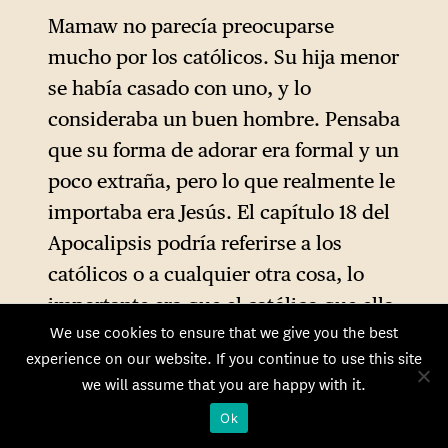
protestantismo tradicional, y
Mamaw no parecía preocuparse
que quizá sigan vivos hoy en
mucho por los católicos. Su hija menor
el protestantismo evangélico:
se había casado con uno, y lo
el rechazo del culto mariano,
consideraba un buen hombre. Pensaba
equiparado a la idolatría,
que su forma de adorar era formal y un
acusándose a los católicos de
poco extraña, pero lo que realmente le
«adorar» a María casi a la par
importaba era Jesús. El capítulo 18 del
que a Dios; la supuesta
Apocalipsis podría referirse a los
devaluación de la autoridad
católicos o a cualquier otra cosa, lo
de la Biblia en el catolicismo,
importante era que el católico que ella
que la duplica con la de la
We use cookies to ensure that we give you the best
conocía amaba a Jesús, y eso le parecía
Tradición expresada en el
experience on our website. If you continue to use this site
bien.
Magisterio romano;
we will assume that you are happy with it.
De hecho, el capítulo 18 del
finalmente, la asimilación del
Ok
Apocalipsis describe la caída
papa al propio Anticristo