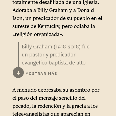
totalmente desafiliada de una Iglesia.
Adoraba a Billy Graham y a Donald
Ison, un predicador de su pueblo en el
sureste de Kentucky, pero odiaba la
«religión organizada».
Billy Graham (1918-2018) fue
un pastor y predicador
evangélico baptista de alto
perfil, conocido por sus
↓
MOSTRAR MÁS
vínculos con políticos tanto
demócratas como
A menudo expresaba su asombro por
republicanos, y bastante
el paso del mensaje sencillo del
representativo del Cinturón
pecado, la redención y la gracia a los
Bíblico del sur profundo del
teleevangelistas que aparecían en