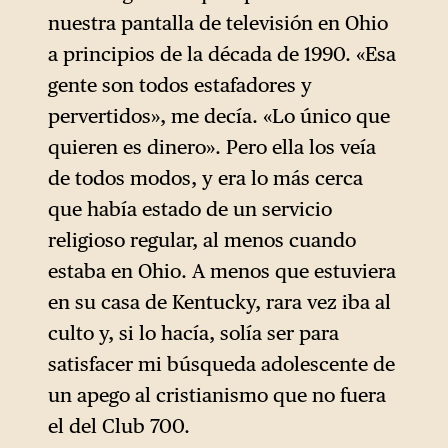
que procedía. Altamente
nuestra pantalla de televisión en Ohio
anticomunista y socialmente
a principios de la década de 1990. «Esa
conservador, apoyó no
gente son todos estafadores y
obstante el movimiento por
pervertidos», me decía. «Lo único que
los derechos civiles.
quieren es dinero». Pero ella los veía
En comparación, el ministro
de todos modos, y era lo más cerca
metodista de Kentucky
que había estado de un servicio
Donald Ison (fallecido en
religioso regular, al menos cuando
2023) sólo tuvo una influencia
estaba en Ohio. A menos que estuviera
local.
en su casa de Kentucky, rara vez iba al
culto y, si lo hacía, solía ser para
satisfacer mi búsqueda adolescente de
un apego al cristianismo que no fuera
el del Club 700.