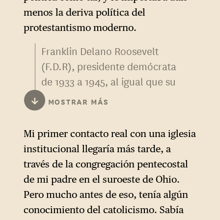
menos la deriva política del
protestantismo moderno.
Franklin Delano Roosevelt
(F.D.R), presidente demócrata
de 1933 a 1945, al igual que su
sucesor Harry S. Truman
↓
MOSTRAR MÁS
(1945-1953, también
demócrata), es recordado
Mi primer contacto real con una iglesia
como una figura audaz
institucional llegaría más tarde, a
gracias a sus políticas sociales
través de la congregación pentecostal
—el
New Deal
— tanto como
de mi padre en el suroeste de Ohio.
una referencia consensuada
Pero mucho antes de eso, tenía algún
como vencedor de la Segunda
conocimiento del catolicismo. Sabía
Guerra Mundial. J.D. Vance