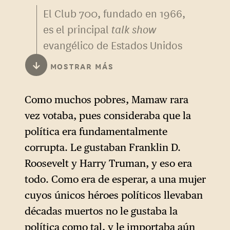
El Club 700, fundado en 1966,
es el principal
talk show
evangélico de Estados Unidos
en la cadena de televisión
↓
MOSTRAR MÁS
CBS. En él, J.D. Vance
comenta el auge del
Como muchos pobres, Mamaw rara
televangelismo pentecostal
vez votaba, pues consideraba que la
en los años 1980-1990, y
política era fundamentalmente
ofrece un análisis detallado
corrupta. Le gustaban Franklin D.
de las razones por las que el
Roosevelt y Harry Truman, y eso era
consumidor medio
todo. Como era de esperar, a una mujer
estadounidense ve esos
cuyos únicos héroes políticos llevaban
programas, que van desde la
décadas muertos no le gustaba la
adhesión a la ociosidad.
política como tal, y le importaba aún