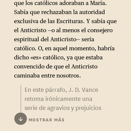
que los católicos adoraban a María.
parece sugerir que ningún
Sabía que rechazaban la autoridad
demócrata desde ellos ha
exclusiva de las Escrituras. Y sabía que
conseguido ser tan popular.
el Anticristo —o al menos el consejero
espiritual del Anticristo— sería
católico. O, en aquel momento, habría
dicho «es» católico, ya que estaba
convencido de que el Anticristo
caminaba entre nosotros.
En este párrafo, J. D. Vance
retoma irónicamente una
serie de agravios y prejuicios
contra los católicos que
↓
MOSTRAR MÁS
prevalecían en el