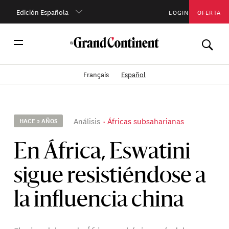
Edición Española
LOGIN
OFERTA
Français
Español
Análisis
Áfricas subsaharianas
HACE 2 AÑOS
En África, Eswatini
sigue resistiéndose a
la influencia china