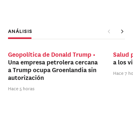
ANÁLISIS
Geopolítica de Donald Trump
Salud 
Una empresa petrolera cercana
a los v
a Trump ocupa Groenlandia sin
Hace 7 h
autorización
Hace 5 horas