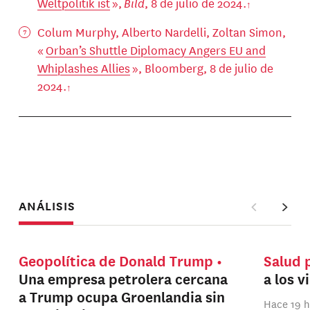
Weltpolitik ist
»,
Bild
, 8 de julio de 2024.
Colum Murphy, Alberto Nardelli, Zoltan Simon,
«
Orban’s Shuttle Diplomacy Angers EU and
Whiplashes Allies
», Bloomberg, 8 de julio de
2024.
ANÁLISIS
Geopolítica de Donald Trump
Salud 
Una empresa petrolera cercana
a los v
a Trump ocupa Groenlandia sin
Hace 19 