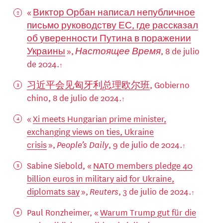
«
Виктор Орбан написал непубличное
письмо руководству ЕС, где рассказал
об уверенности Путина в поражении
Украины
»,
Настоящее Время
, 8 de julio
de 2024.
习近平会见匈牙利总理欧尔班
, Gobierno
chino, 8 de julio de 2024.
«
Xi meets Hungarian prime minister,
exchanging views on ties, Ukraine
crisis
»,
People’s Daily
, 9 de julio de 2024.
Sabine Siebold, «
NATO members pledge 40
billion euros in military aid for Ukraine,
diplomats say
»,
Reuters
, 3 de julio de 2024.
Paul Ronzheimer, «
Warum Trump gut für die