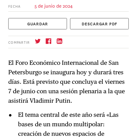
5 de junio de 2024
FECHA
GUARDAR
DESCARGAR PDF
COMPARTIR
El Foro Económico Internacional de San
Petersburgo se inaugura hoy y durará tres
Suscríbase
→
días. Está previsto que concluya el viernes
7 de junio con una sesión plenaria a la que
asistirá Vladimir Putin.
El tema central de este año será «Las
bases de un mundo multipolar:
creación de nuevos espacios de