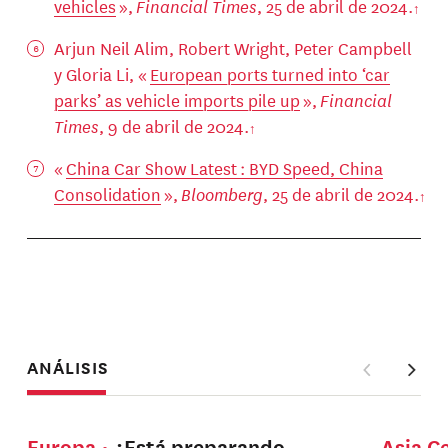
vehicles
»,
Financial Times
, 25 de abril de 2024.
Arjun Neil Alim, Robert Wright, Peter Campbell
y Gloria Li, «
European ports turned into ‘car
parks’ as vehicle imports pile up
»,
Financial
Times
, 9 de abril de 2024.
«
China Car Show Latest : BYD Speed, China
Consolidation
»,
Bloomberg
, 25 de abril de 2024.
ANÁLISIS
Europa
¿Está preparando
Asia C