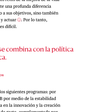
ste una profunda diferencia
o a sus objetivos, sino también
 y actuar
. Por lo tanto,
2
s difícil.
se combina con la política
a.
TON
 los siguientes programas: por
IB por medio de la estabilidad
da en la innovación y la creación
 y de gasto, complementada por