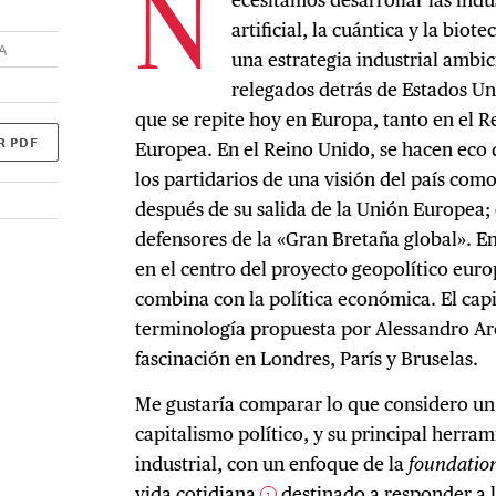
N
artificial, la cuántica y la bio
A
una estrategia industrial ambi
relegados detrás de Estados Un
que se repite hoy en Europa, tanto en el 
R PDF
Europea. En el Reino Unido, se hacen eco d
los partidarios de una visión del país com
después de su salida de la Unión Europea; 
defensores de la «Gran Bretaña global». En
en el centro del proyecto geopolítico eur
combina con la política económica. El capit
terminología propuesta por Alessandro Ar
fascinación en Londres, París y Bruselas.
Me gustaría comparar lo que considero un
capitalismo político, y su principal herrami
industrial, con un enfoque de la
foundatio
vida cotidiana
destinado a responder a l
1