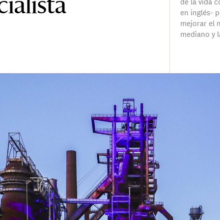
de la vida c
cialista
en inglés- 
mejorar el n
mediano y l