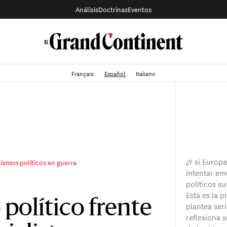
Análisis
Doctrinas
Eventos
Français
Español
Italiano
¿Y si Europ
lismos políticos en guerra
intentar em
políticos s
Esta es la 
político frente
plantea ser
reflexiona 