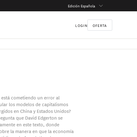
Edición Española
LOGIN
OFERTA
a está cometiendo un error al
ular los modelos de capitalismos
urgidos en China y Estados Unidos?
pregunta que David Edgerton se
iamente en este texto, donde
sobre la manera en que la economía