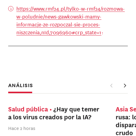
https://www.rmf24.pl/tylko-w-rmf24/rozmowa-
w-poludnie/news-gawkowski-mamy-
informacje-ze-rozpoczal-sie-proces-
niszczenia,nId,7096960#crp_state=1
ANÁLISIS
Salud pública
¿Hay que temer
Asia S
a los virus creados por la IA?
rusa: 
dispar
Hace 2 horas
crudo