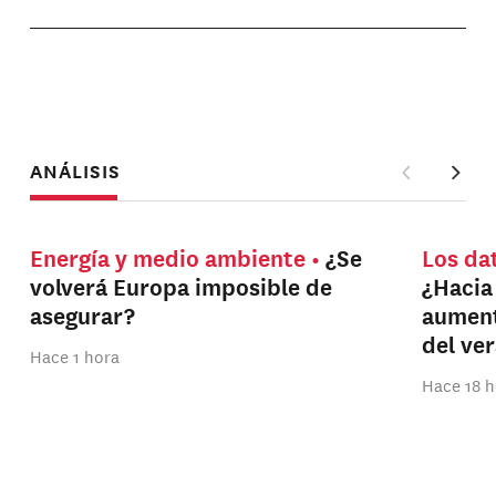
ANÁLISIS
Energía y medio ambiente
¿Se
Los da
volverá Europa imposible de
¿Hacia
asegurar?
aument
del ve
Hace 1 hora
Hace 18 h