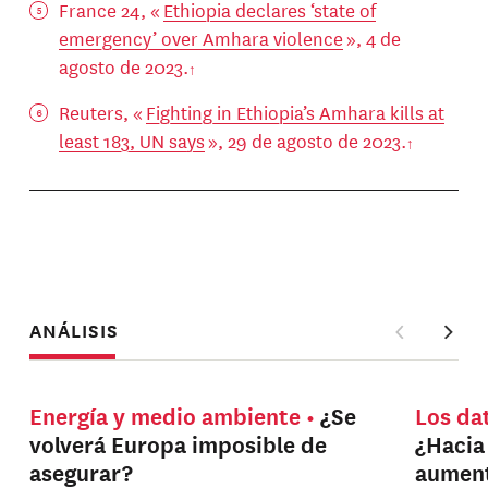
France 24, «
Ethiopia declares ‘state of
emergency’ over Amhara violence
», 4 de
agosto de 2023.
Reuters, «
Fighting in Ethiopia’s Amhara kills at
least 183, UN says
», 29 de agosto de 2023.
ANÁLISIS
Energía y medio ambiente
¿Se
Los da
volverá Europa imposible de
¿Hacia
asegurar?
aument