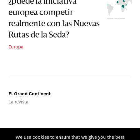
¿puede la iniciativa
europea competir
realmente con las Nuevas
Rutas de la Seda?
Europa
El Grand Continent
La revista
Publicado por Groupe d'Études Géopolitiques.
We use cookies to ensure that we give you the best
© 2026 GEG. Todos los derechos reservados.