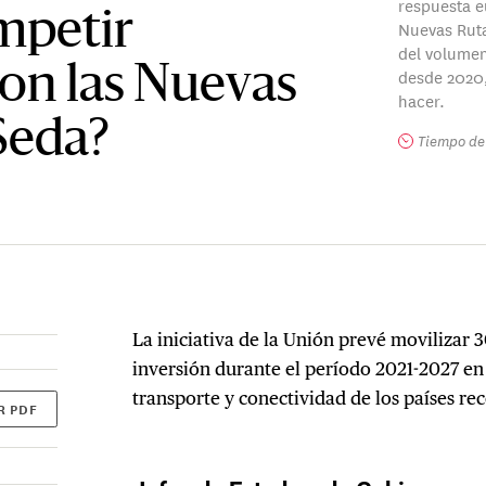
respuesta eu
mpetir
Nuevas Ruta
del volumen
on las Nuevas
desde 2020,
hacer.
Seda?
Tiempo de 
La iniciativa de la Unión prevé movilizar
inversión durante el período 2021-2027 en 
transporte y conectividad de los países re
R PDF