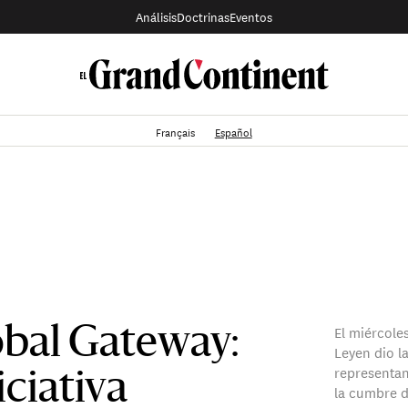
Análisis
Doctrinas
Eventos
Français
Español
El miércole
bal Gateway:
Leyen dio l
representan
iciativa
la cumbre de