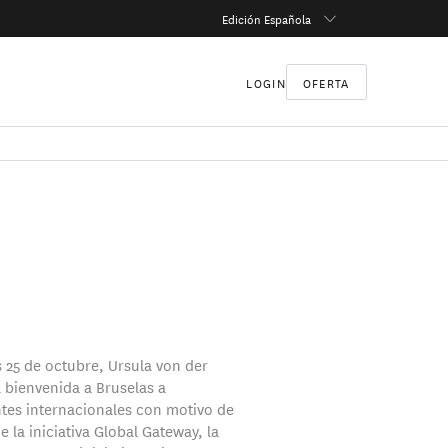
Edición Española
LOGIN
OFERTA
s 25 de octubre, Ursula von der
a bienvenida a Bruselas a
tes internacionales con motivo de
 la iniciativa Global Gateway, la