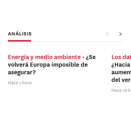
ANÁLISIS
Energía y medio ambiente
¿Se
Los da
volverá Europa imposible de
¿Hacia
asegurar?
aument
del ve
Hace 1 hora
Hace 18 h