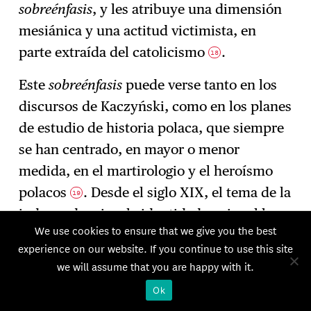
sobreénfasis
, y les atribuye una dimensión
mesiánica y una actitud victimista, en
parte extraída del catolicismo
.
18
Este
sobreénfasis
puede verse tanto en los
discursos de Kaczyński, como en los planes
de estudio de historia polaca, que siempre
se han centrado, en mayor o menor
medida, en el martirologio y el heroísmo
polacos
. Desde el siglo XIX, el tema de la
19
independencia y la identidad nacional ha
We use cookies to ensure that we give you the best
estado en el centro de la vida intelectual
experience on our website. If you continue to use this site
del país, principalmente debido a la
we will assume that you are happy with it.
fragilidad de los procesos de formación del
Ok
Estado y de democratización,