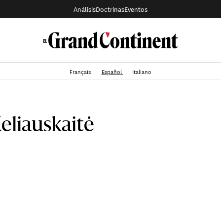
Análisis
Doctrinas
Eventos
Français
Español
Italiano
eliauskaitė