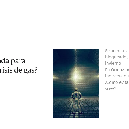
Se acerca la
bloqueado, 
ada para
invierno.
En Ormuz pr
isis de gas?
indirecta q
¿Cómo evita
2022?