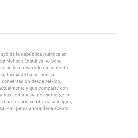
uyó de la República Islámica en
eta Mohsen Emadi ya no tiene
xilio se ha convertido en su modo
n su forma de hacer poesía.
a conversación desde México,
actualmente y que comparte con
ruinas comunes», nos sumerge en
ue han forjado su obra y su lengua,
esa: «mi persa ahora tiene acento