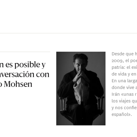
Desde que h
2009, el po
n es posible y
patria: el e
de vida y e
onversación con
En una larg
ado Mohsen
donde vive 
Irán «unas 
los viajes q
y nos confi
español».