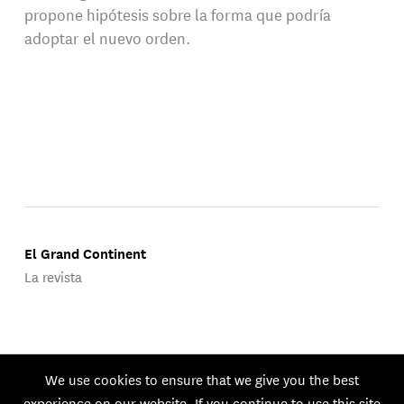
propone hipótesis sobre la forma que podría
adoptar el nuevo orden.
El Grand Continent
La revista
Publicado por Groupe d'Études Géopolitiques.
We use cookies to ensure that we give you the best
© 2026 GEG. Todos los derechos reservados.
experience on our website. If you continue to use this site