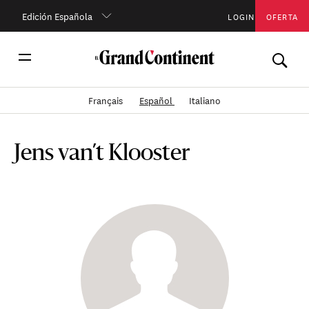
Edición Española
LOGIN
OFERTA
Français
Español
Italiano
Jens van’t Klooster