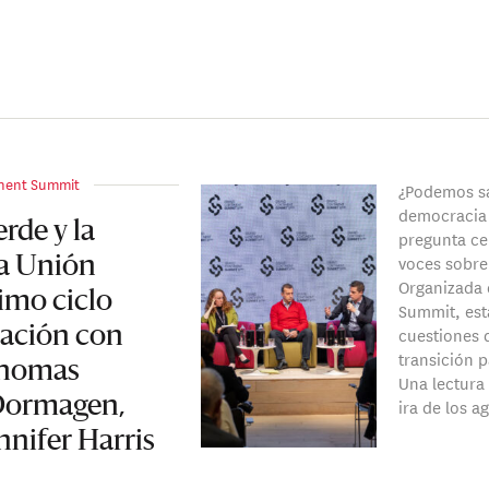
nent Summit
¿Podemos sal
democracia 
rde y la
pregunta ce
voces sobre 
la Unión
Organizada 
imo ciclo
Summit, est
cuestiones q
sación con
transición p
Thomas
Una lectura
 Dormagen,
ira de los a
nnifer Harris