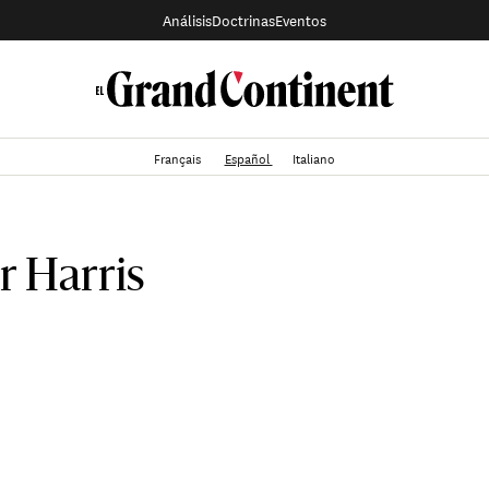
Análisis
Doctrinas
Eventos
Français
Español
Italiano
r Harris