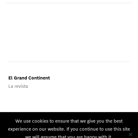
El Grand Continent
La revista
Publicado por Groupe d'Études Géopolitiques.
We use cookies to ensure that we give you the best
© 2026 GEG. Todos los derechos reservados.
experience on our website. If you continue to use this site
we will assume that you are happy with it.