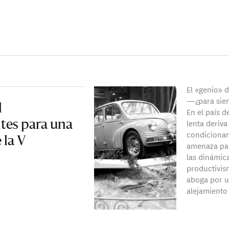
El «genio» 
—¿para si
l
En el país d
lenta deriva
tes para una
condicionan
 la V
amenaza par
las dinámic
productivis
aboga por un
alejamiento 