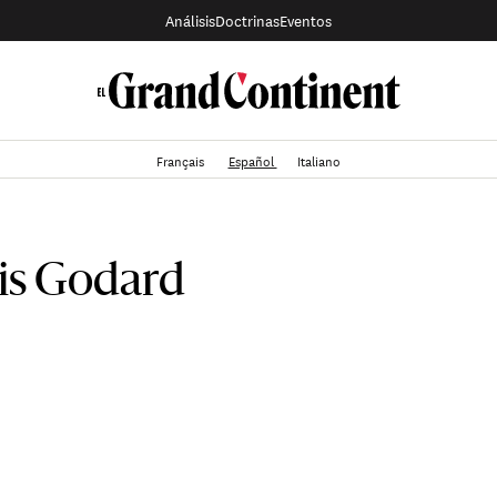
Análisis
Doctrinas
Eventos
Français
Español
Italiano
is Godard