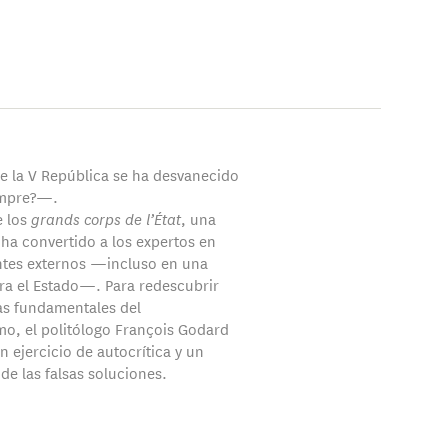
de la V República se ha desvanecido
empre?—.
e los
grands corps de l’État
, una
 ha convertido a los expertos en
tes externos —incluso en una
a el Estado—. Para redescubrir
as fundamentales del
mo, el politólogo François Godard
 ejercicio de autocrítica y un
de las falsas soluciones.