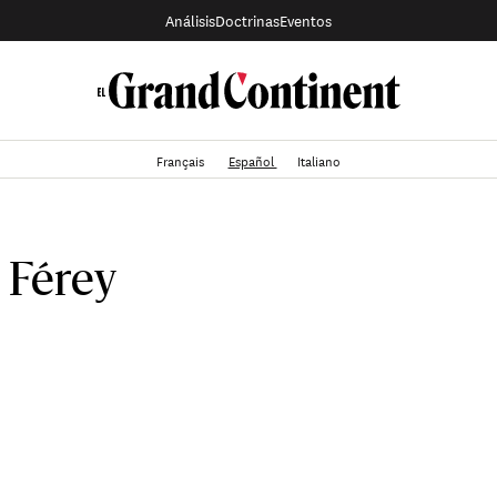
Análisis
Doctrinas
Eventos
Français
Español
Italiano
 Férey