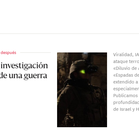
s después
Viralidad, I
ataque terro
 investigación
«Diluvio de 
«Espadas de
 de una guerra
extendido a
especialme
Publicamos 
profundidad
de Israel y