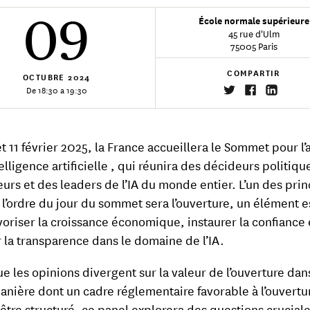
09
École normale supérieure
45 rue d'Ulm
75005 Paris
COMPARTIR
OCTUBRE
2024
De 18:30 a 19:30
et 11 février 2025, la France accueillera le Sommet pour l’
telligence artificielle , qui réunira des décideurs politiqu
eurs et des leaders de l’IA du monde entier. L’un des pri
à l’ordre du jour du sommet sera l’ouverture, un élément e
voriser la croissance économique, instaurer la confiance 
r la transparence dans le domaine de l’IA.
e les opinions divergent sur la valeur de l’ouverture dans 
manière dont un cadre réglementaire favorable à l’ouvertu
 être structuré, ce panel explorera des questions cruciale