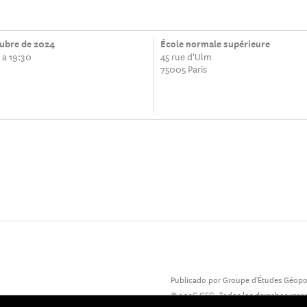
tubre de 2024
École normale supérieure
 a 19:30
45 rue d'Ulm
75005 Paris
Publicado por Groupe d'Études Géopol
© 2026 GEG. Todos los derechos rese