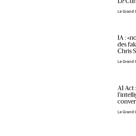
Le Cun
Le Grand 
IA : «n
des fa
Chris 
Le Grand 
AI Act
l’intell
conver
Le Grand 