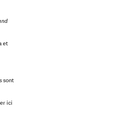
and
a et
s sont
er ici