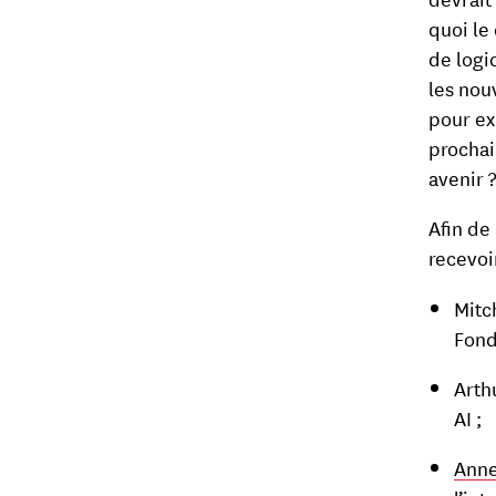
quoi le
de logi
les nouv
pour exp
prochai
avenir 
Afin de
recevoir
Mitc
Fond
Arth
AI ;
Anne