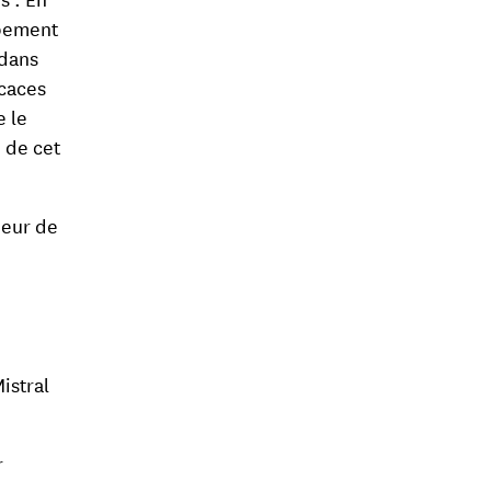
ppement
 dans
icaces
e le
n de cet
neur de
istral
r