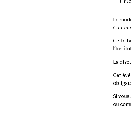
l’int
La modé
Contine
Cette t
l’Instit
La disc
Cet évé
obligat
Si vous
ou com