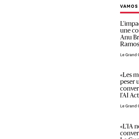
VAMOS 
L’impac
une co
Anu Br
Ramos,
Le Grand 
«Les m
peser 
conver
l’AI Act
Le Grand 
«L’IA 
conver