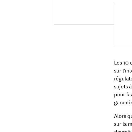
Les 10 
sur l’in
régulat
sujets 
pour fa
garanti
Alors qu
sur la 
devrait