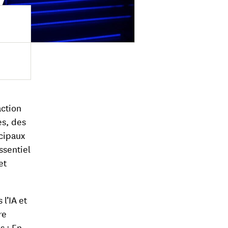
action
es, des
ncipaux
ssentiel
et
l’IA et
re
s : En