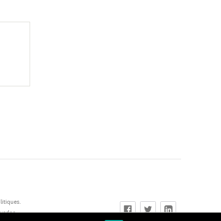
itiques.
rvados.