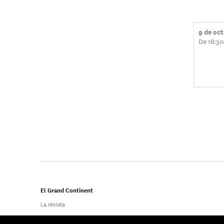
9 de oc
De 18:30
El Grand Continent
La revista