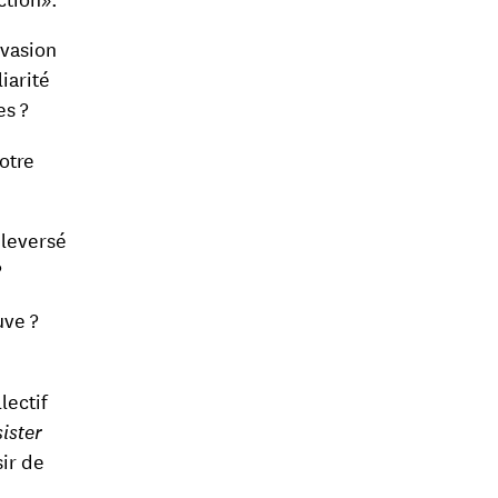
nvasion
iarité
es ?
otre
uleversé
?
uve ?
lectif
ister
sir de