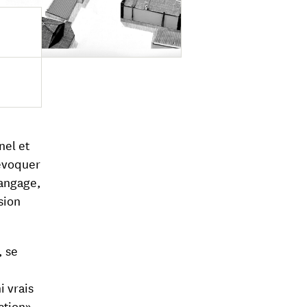
nel et
’évoquer
langage,
sion
, se
i vrais
action».