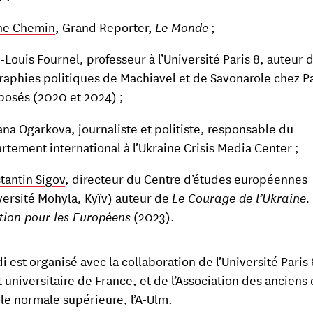
ne Chemin
, Grand Reporter,
Le Monde
;
-Louis Fournel
, professeur à l’Université Paris 8, auteur 
raphies politiques de Machiavel et de Savonarole chez P
osés (2020 et 2024) ;
ana Ogarkova
, journaliste et politiste, responsable du
rtement international à l’Ukraine Crisis Media Center ;
tantin Sigov
, directeur du Centre d’études européennes
versité Mohyla, Kyïv) auteur de
Le Courage de l’Ukraine.
tion pour les Européens
(2023).
i est organisé avec la collaboration de l’Université Paris 
ut universitaire de France, et de l’Association des anciens
ole normale supérieure, l’A-Ulm.