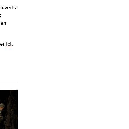
ouvert à
x
 en
ner
ici
.