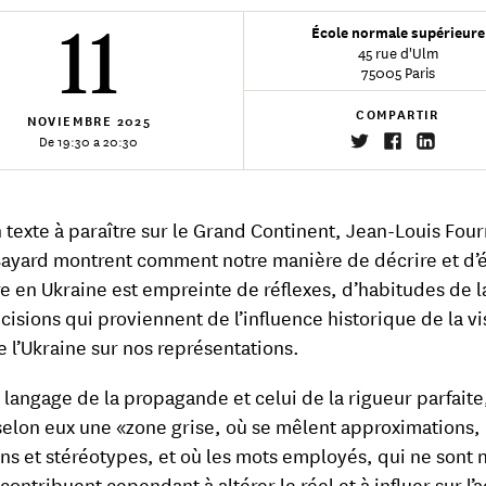
11
École normale supérieure
45 rue d'Ulm
75005 Paris
COMPARTIR
NOVIEMBRE
2025
De 19:30 a 20:30
 texte à paraître sur le Grand Continent, Jean-Louis Four
Bayard montrent comment notre manière de décrire et d
re en Ukraine est empreinte de réflexes, d’habitudes de 
cisions qui proviennent de l’influence historique de la vi
e l’Ukraine sur nos représentations.
e langage de la propagande et celui de la rigueur parfaite
selon eux une «zone grise, où se mêlent approximations,
ns et stéréotypes, et où les mots employés, qui ne sont n
 contribuent cependant à altérer le réel et à influer sur l’