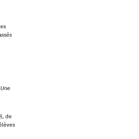
des
assés
 Une
8, de
 élèves