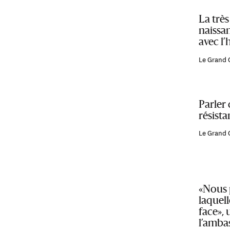
La très
naissa
avec l’
Le Grand 
Parler 
résist
Le Grand 
«Nous 
laquell
face»,
l’amba