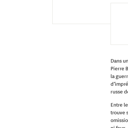
Dans un
Pierre 
la guer
d’impré
russe d
Entre l
trouve 
omissio
ni faux,