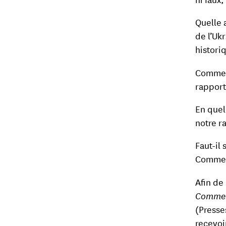
Quelle a
de l’Uk
historiq
Comment
rapport 
En quel
notre r
Faut-il 
Comme
Afin de
Comment
(Presse
recevoi