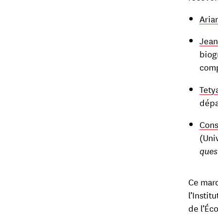
Aria
Jean
biog
comp
Tety
dépa
Cons
(Uni
ques
Ce mard
l’Instit
de l’Éc