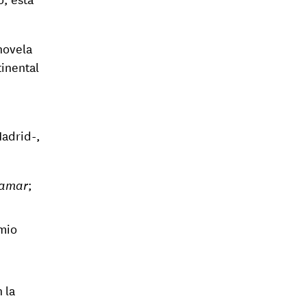
novela
tinental
Madrid-,
jamar
;
emio
 la