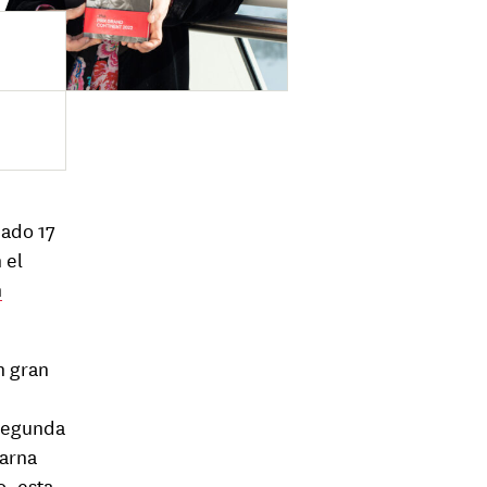
bado 17
 el
n
n gran
segunda
carna
o, esta