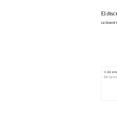
El dis
Le Grand 
11 de en
De 19:0