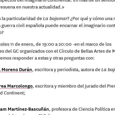
resuena en nuestra actualidad.»
s la particularidad de
La bajamar
? ¿Por qué y cómo una 
a guerra civil española puede encarnar el imaginario con
o?
coles 11 de enero, de 19:00 a 20:00 -en el marco de los
es del GC organizados con el Círculo de Bellas Artes de 
remos responder a estas y otras preguntas con:
a Moreno Durán
, escritora y periodista, autora de
La ba
rea Marcolongo
, escritora y miembro del jurado del Pr
d Continent;
iam Martínez-Bascuñán
, profesora de Ciencia Política en