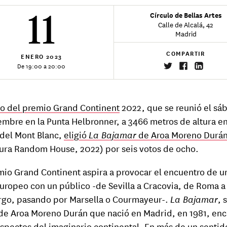
11
Círculo de Bellas Artes
Calle de Alcalá, 42
Madrid
COMPARTIR
ENERO
2023
De 19:00 a 20:00
do del premio Grand Continent
2022, que se reunió el sá
embre en la Punta Helbronner, a 3466 metros de altura en
del Mont Blanc,
eligió
La Bajamar
de Aroa Moreno Durá
tura Random House, 2022) por seis votos de ocho.
mio Grand Continent aspira a provocar el encuentro de u
europeo con un público -de Sevilla a Cracovia, de Roma a
go, pasando por Marsella o Courmayeur-.
La Bajamar
, 
de Aroa Moreno Durán que nació en Madrid, en 1981, en
aspectos del imaginario continental. En más de un sentid