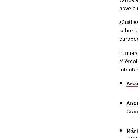
novela 
¿Cuál e
sobre l
europe
El miér
Miércol
intenta
Aro
And
Gran
Már