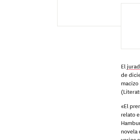
El
jura
de dici
macizo 
(Litera
«El pre
relato 
Hambur
novela 
varios 