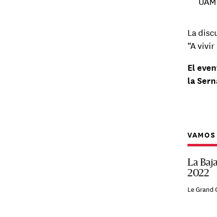
UAM 
La disc
“A vivi
El eve
la Sern
VAMOS 
La Baj
2022
Le Grand 