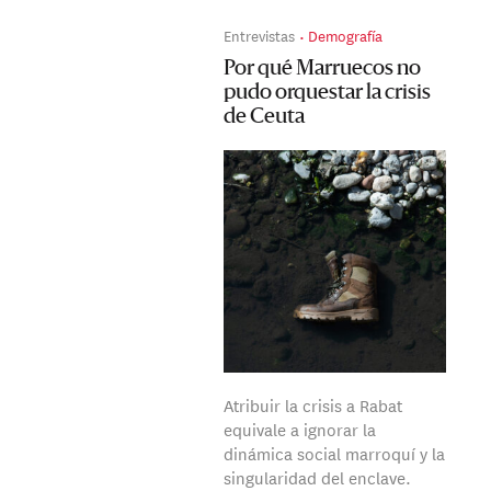
Entrevistas
Demografía
Por qué Marruecos no
pudo orquestar la crisis
de Ceuta
Atribuir la crisis a Rabat
equivale a ignorar la
dinámica social marroquí y la
singularidad del enclave.