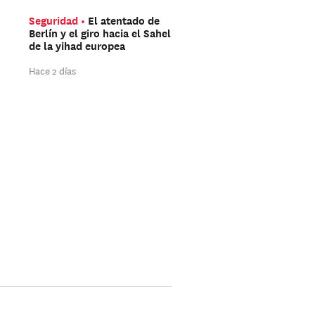
Seguridad
El atentado de
Américas
Trump aún 
Berlín y el giro hacia el Sahel
ganar las elecciones de
de la yihad europea
mitad de mandato
Hace 2 días
Hace 2 días