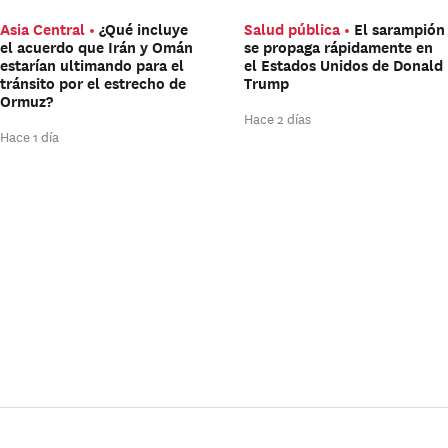
Asia Central
¿Qué incluye
Salud pública
El sarampión
el acuerdo que Irán y Omán
se propaga rápidamente en
estarían ultimando para el
el Estados Unidos de Donald
tránsito por el estrecho de
Trump
Ormuz?
Hace 2 días
Hace 1 día