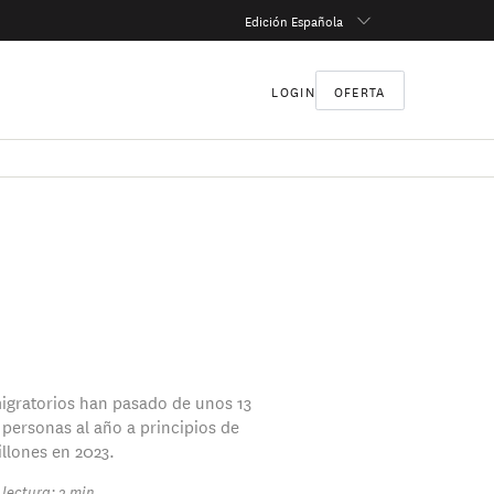
Edición Española
LOGIN
OFERTA
migratorios han pasado de unos 13
 personas al año a principios de
illones en 2023.
lectura: 2 min