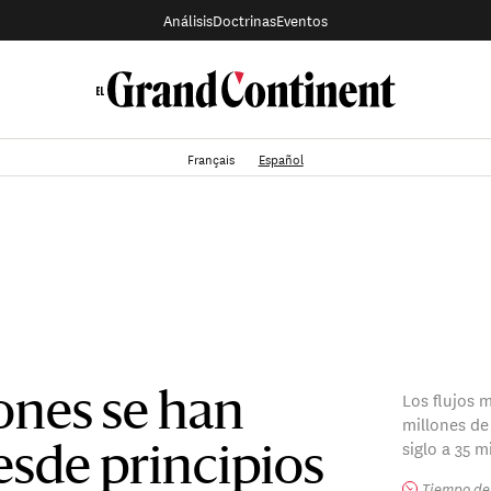
Análisis
Doctrinas
Eventos
Français
Español
Los flujos 
ones se han
millones de
siglo a 35 m
esde principios
Tiempo de 