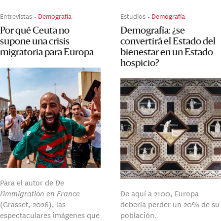
Entrevistas
Demografía
Estudios
Demografía
Por qué Ceuta no
Demografía: ¿se
supone una crisis
convertirá el Estado del
migratoria para Europa
bienestar en un Estado
hospicio?
Para el autor de
De
l'immigration en France
De aquí a 2100, Europa
(Grasset, 2026), las
debería perder un 20% de su
espectaculares imágenes que
población.