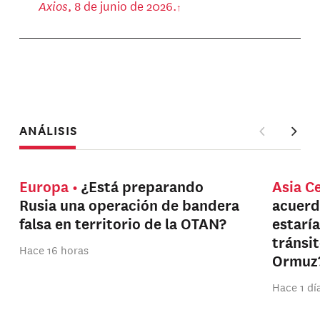
Axios
, 8 de junio de 2026.
ANÁLISIS
Europa
¿Está preparando
Asia C
Rusia una operación de bandera
acuerd
falsa en territorio de la OTAN?
estarí
tránsi
Hace 16 horas
Ormuz
Hace 1 dí