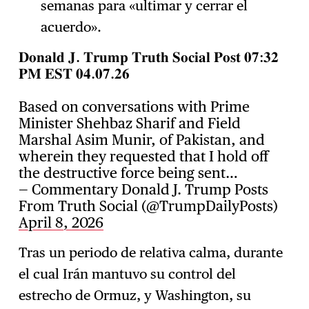
semanas para «ultimar y cerrar el
acuerdo».
𝐃𝐨𝐧𝐚𝐥𝐝 𝐉. 𝐓𝐫𝐮𝐦𝐩 𝐓𝐫𝐮𝐭𝐡 𝐒𝐨𝐜𝐢𝐚𝐥 𝐏𝐨𝐬𝐭 𝟎𝟕:𝟑𝟐
𝐏𝐌 𝐄𝐒𝐓 𝟎𝟒.𝟎𝟕.𝟐𝟔
Based on conversations with Prime
Minister Shehbaz Sharif and Field
Marshal Asim Munir, of Pakistan, and
wherein they requested that I hold off
the destructive force being sent…
— Commentary Donald J. Trump Posts
From Truth Social (@TrumpDailyPosts)
April 8, 2026
Tras un periodo de relativa calma, durante
el cual Irán mantuvo su control del
estrecho de Ormuz, y Washington, su