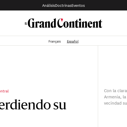
Análisis
Doctrinas
Eventos
Français
Español
Con la clara
entral
Armenia, la 
vecindad su
perdiendo su