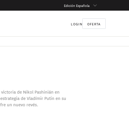
Edición Española
LOGIN
OFERTA
 victoria de Nikol Pashinián en
estrategia de Vladímir Putin en su
fre un nuevo revés.