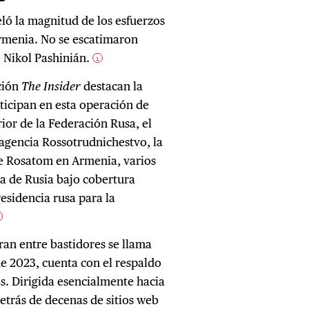
ló la magnitud de los esfuerzos
Armenia. No se escatimaron
e Nikol Pashinián.
1
ación
The Insider
destacan la
rticipan en esta operación de
rior de la Federación Rusa, el
a agencia Rossotrudnichestvo, la
de Rosatom en Armenia, varios
a de Rusia bajo cobertura
residencia rusa para la
ran entre bastidores se llama
de 2023, cuenta con el respaldo
sos. Dirigida esencialmente hacia
detrás de decenas de sitios web