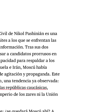
Civil de Nikol Pashinián es una
tes a los que se enfrentan las
información. Tras sus dos
lsar a candidatos prorrusos en
pacidad para respaldar a los
uela e Irán, Moscú había
de agitación y propaganda. Este
o, una tendencia ya observada:
las repúblicas caucásicas
,
mperio de los zares ni la Unión
re: ¿se quedará Moscú ahí? A