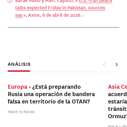
talks expected Friday in Pakistan, sources
say
»,
Axios
, 8 de abril de 2026.
ANÁLISIS
Europa
¿Está preparando
Asia C
Rusia una operación de bandera
acuerd
falsa en territorio de la OTAN?
estarí
tránsi
Hace 12 horas
Ormuz
Hace 1 dí