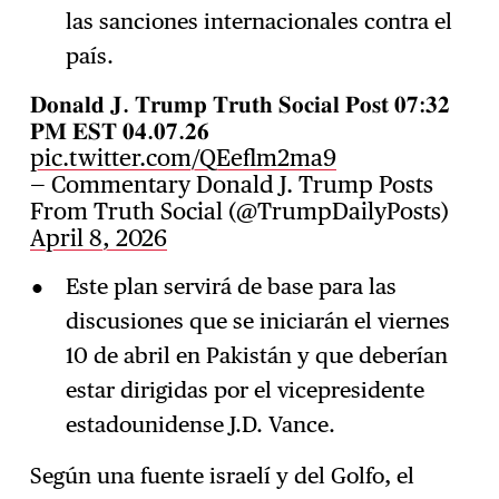
las sanciones internacionales contra el
país.
𝐃𝐨𝐧𝐚𝐥𝐝 𝐉. 𝐓𝐫𝐮𝐦𝐩 𝐓𝐫𝐮𝐭𝐡 𝐒𝐨𝐜𝐢𝐚𝐥 𝐏𝐨𝐬𝐭 𝟎𝟕:𝟑𝟐
𝐏𝐌 𝐄𝐒𝐓 𝟎𝟒.𝟎𝟕.𝟐𝟔
pic.twitter.com/QEeflm2ma9
— Commentary Donald J. Trump Posts
From Truth Social (@TrumpDailyPosts)
April 8, 2026
Este plan servirá de base para las
discusiones que se iniciarán el viernes
10 de abril en Pakistán y que deberían
estar dirigidas por el vicepresidente
estadounidense J.D. Vance.
Según una fuente israelí y del Golfo, el