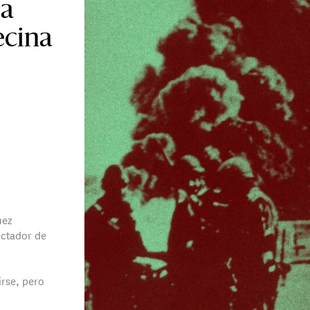
la
ecina
uez
ectador de
irse, pero