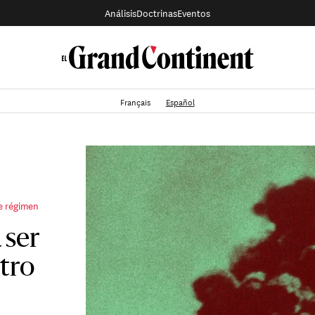
Análisis
Doctrinas
Eventos
Français
Español
de régimen
 ser
tro