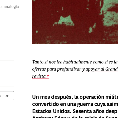
na analogía
Tanto si nos lee habitualmente como si es l
ofertas para profundizar y
apoyar al Grand 
revista
Un mes después, la operación milita
R PDF
convertido en una guerra cuya
asim
Estados Unidos
. Sesenta años desp
Anthony Eden y de la crisis de Suez