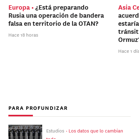
Europa
¿Está preparando
Asia C
Rusia una operación de bandera
acuerd
falsa en territorio de la OTAN?
estarí
tránsi
Hace 18 horas
Ormuz
Hace 1 dí
PARA PROFUNDIZAR
Estudios
Los datos que lo cambian
todo