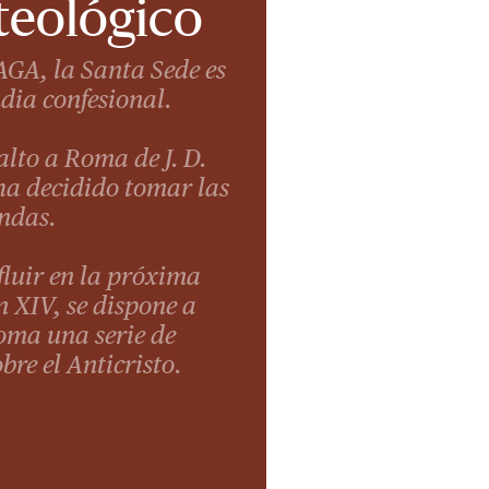
teológico
GA, la Santa Sede es
ia confesional.
salto a Roma de J. D.
 ha decidido tomar las
endas.
fluir en la próxima
n XIV, se dispone a
oma una serie de
bre el Anticristo.