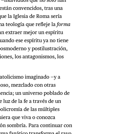
 están convencidos, tras una
ue la Iglesia de Roma sería
na teología que refleje la
forma
n extraer mejor un espíritu
uando ese espíritu ya no tiene
posmoderno y postilustración,
siones, los antagonismos, los
catolicismo imaginado —y a
oso, mezclado con otras
dencia; un universo poblado de
luz de la fe a través de un
policromía de las múltiples
uiera que viva o conozca
ción sombría. Para continuar con
isma fanático transforma el rayo