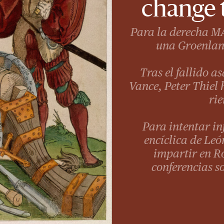
change 
Para la derecha MA
una Groenland
Tras el fallido a
Vance, Peter Thiel
ri
Para intentar in
encíclica de Leó
impartir en R
conferencias so