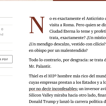
o es exactamente el Anticristo
N
visita a Roma. Pero quien se d
. ©
Ciudad Eterna lo teme y profeti
and
trata, exactamente? ¿Un místic
¿Un mendigo descalzo, vestido con cilicio
en obispo por un malentendido?
R PDF
Todo lo contrario, por desgracia: se trata d
Mr. Palantir.
Thiel es el 103º hombre más rico del mund
cuyas empresas prestan a los Estados y a lo
por no decir inconfesables
; un inversor av
Silicon Valley miraba hacia otro lado, fin
Donald Trump y lanzó la carrera política