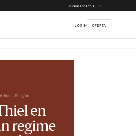
Edición Española
LOGIN
OFERTA
ctrinas
Religión
Thiel en
n regime