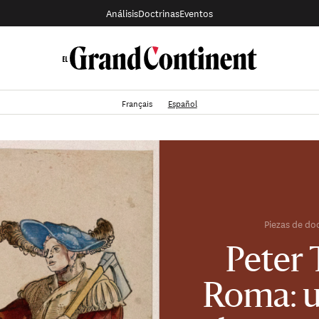
Análisis
Doctrinas
Eventos
Français
Español
Piezas de do
Peter 
Roma: u