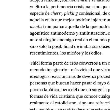
vuelto a la pertenencia cristiana, sino que
especie de
cherry picking
confesional, de q
aquella en la que mejor podrían injertar u
mentis
trumpiana: aquella de la que podría
agonístico antimoderno y antilustración, c
ante sí ningún enemigo real en el mundo 
sino solo la posibilidad de imitar sus obse
resentimientos, los miedos y los odios.
Thiel forma parte de esos conversos a un 
menudo imaginario— más virtual que virtu
ideologías reaccionarias de diversa proce
personas que buscan hacer pasar el rayo de 
prisma fanático, pero del que no surge la 
formas de vida cristiana que conoce cualq
realmente el catolicismo, sino una refrac
esta metáfora, se podría decir que este pr