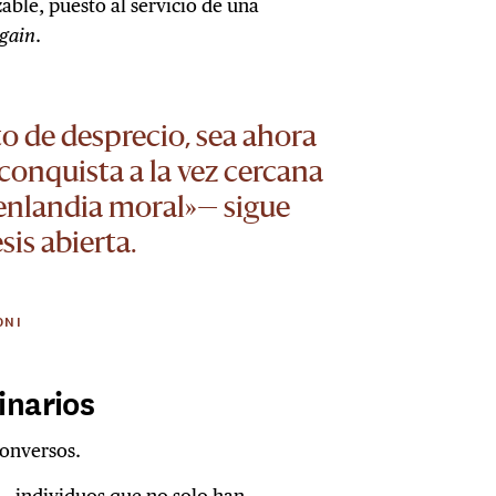
able, puesto al servicio de una
Again
.
o de desprecio, sea ahora
conquista a la vez cercana
oenlandia moral»— sigue
is abierta.
ONI
inarios
conversos.
—individuos que no solo han