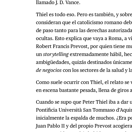
llamado J. D. Vance.
Thiel es todo eso. Pero es también, y sobr
consideran que el catolicismo romano deb
de paso tanto para las derechas autorizad
ocultas. Esto explica que vaya a Roma, a v
Robert Francis Prevost, por quien tiene m
un
storytelling
extremadamente hábil, hech
ambigüedades, quizás destinados únicament
de negocios
con los sectores de la salud y l
Como suele ocurrir con Thiel, el relato s
en escena bastante pesada, llena de giros 
Cuando se supo que Peter Thiel iba a dar u
Pontificia Università San Tommaso d’Aquin
inicialmente la espalda de muchos. ¿Era p
Juan Pablo II y del propio Prevost acogier