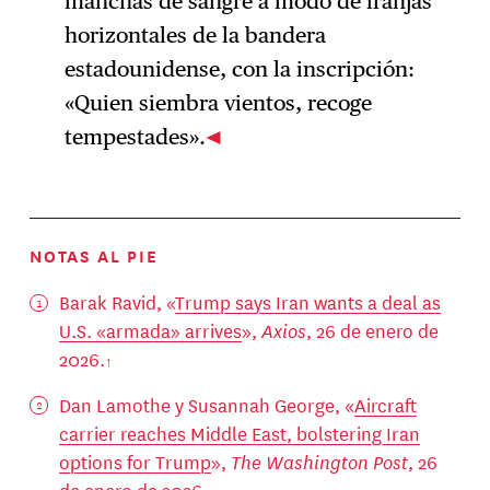
manchas de sangre a modo de franjas
horizontales de la bandera
estadounidense, con la inscripción:
«Quien siembra vientos, recoge
tempestades».
NOTAS AL PIE
Barak Ravid, «
Trump says Iran wants a deal as
U.S. «armada» arrives
»,
Axios
, 26 de enero de
2026.
Dan Lamothe y Susannah George, «
Aircraft
carrier reaches Middle East, bolstering Iran
options for Trump
»,
The Washington Post
, 26
de enero de 2026.