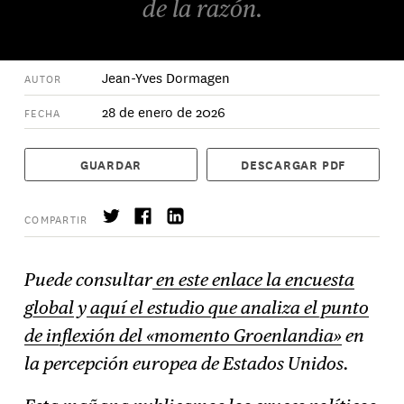
de la razón.
Jean-Yves Dormagen
AUTOR
28 de enero de 2026
FECHA
GUARDAR
DESCARGAR PDF
COMPARTIR
Puede consultar
en este enlace la encuesta
global
y
aquí el estudio que analiza el punto
Suscríbase
→
de inflexión del «momento Groenlandia»
en
la percepción europea de Estados Unidos.