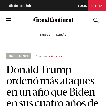
Edición Española
LOGIN
OFERTA
Français
Español
Análisis
Guerra
HACE 7 MESES
Donald Trump
ordenó más ataques
en un año que Biden
en sus cuatro años de