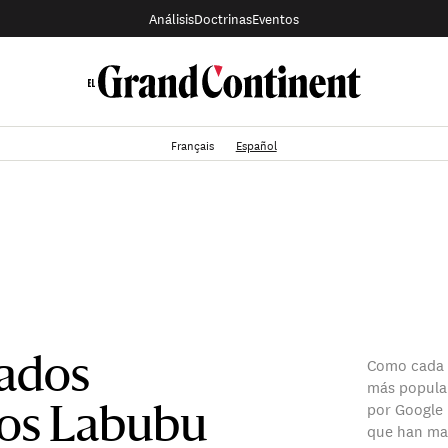
Análisis
Doctrinas
Eventos
Français
Español
Como cada 
tados
más popular
por Google 
los Labubu
que han ma