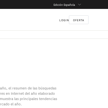
Edición Española
LOGIN
OFERTA
año, el resumen de las búsquedas
es en Internet del año elaborado
muestra las principales tendencias
rcado el año.