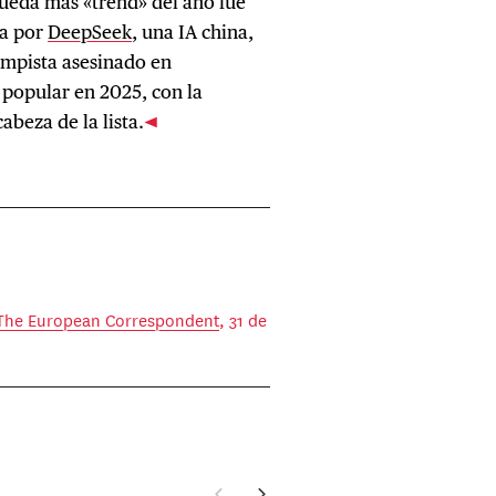
ueda más «trend» del año fue
da por
DeepSeek
, una IA china,
trumpista asesinado en
 popular en 2025, con la
abeza de la lista.
 The European Correspondent
, 31 de