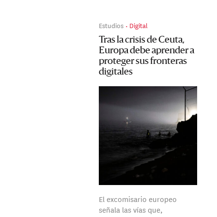
Estudios
Digital
Tras la crisis de Ceuta,
Europa debe aprender a
proteger sus fronteras
digitales
El excomisario europeo
señala las vías que,