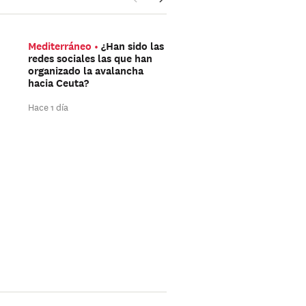
Mediterráneo
¿Han sido las
La guerra en Ucrania dí
redes sociales las que han
día
¿Cuántos soldado
organizado la avalancha
rusos combaten realm
hacia Ceuta?
en Ucrania?
Hace 1 día
Hace 2 días