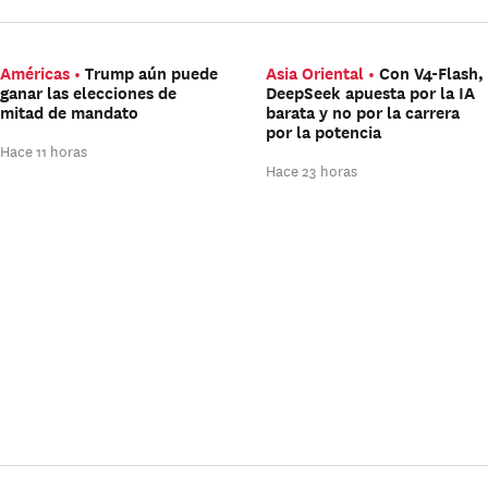
Américas
Trump aún puede
Asia Oriental
Con V4-Flash,
ganar las elecciones de
DeepSeek apuesta por la IA
mitad de mandato
barata y no por la carrera
por la potencia
Hace 11 horas
Hace 23 horas