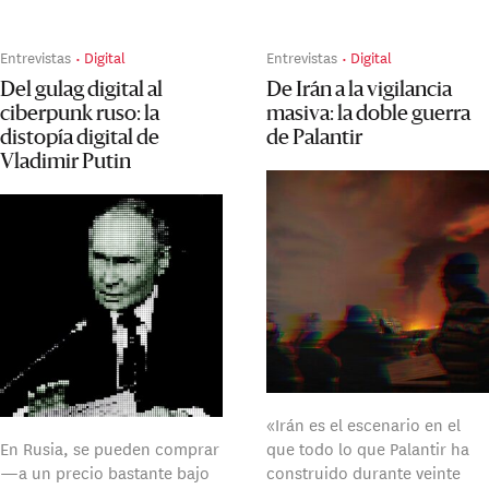
Entrevistas
Digital
Entrevistas
Digital
Del gulag digital al
De Irán a la vigilancia
ciberpunk ruso: la
masiva: la doble guerra
distopía digital de
de Palantir
Vladimir Putin
«Irán es el escenario en el
En Rusia, se pueden comprar
que todo lo que Palantir ha
—a un precio bastante bajo
construido durante veinte