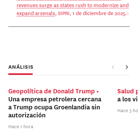
revenues surge as states rush to modernize and
expand arsenals
, SIPRI, 1 de diciembre de 2025.
ANÁLISIS
Geopolítica de Donald Trump
Salud 
Una empresa petrolera cercana
a los v
a Trump ocupa Groenlandia sin
Hace 3 h
autorización
Hace 1 hora