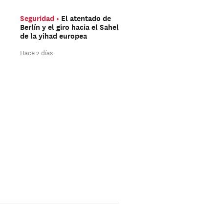
Seguridad
El atentado de
Américas
Trump aún 
Berlín y el giro hacia el Sahel
ganar las elecciones de
de la yihad europea
mitad de mandato
Hace 2 días
Hace 2 días