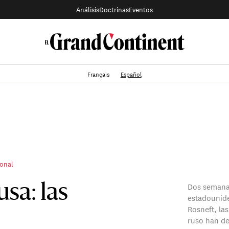
Análisis
Doctrinas
Eventos
Français
Español
ional
Dos semana
sa: las
estadounide
Rosneft, la
ruso han d