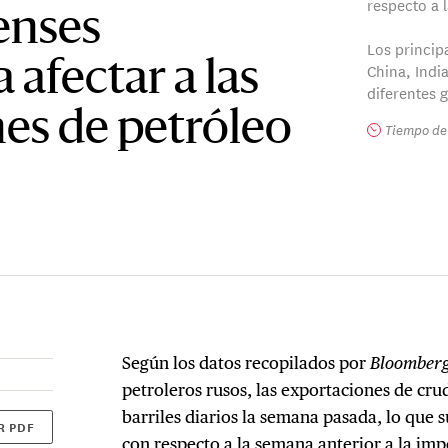
respecto a 
enses
Los princip
afectar a las
China, Indi
diferentes 
es de petróleo
Tiempo de 
Según los datos recopilados por
Bloomber
petroleros rusos, las exportaciones de cru
barriles diarios la semana pasada, lo que 
R PDF
con respecto a la semana anterior
a la imp