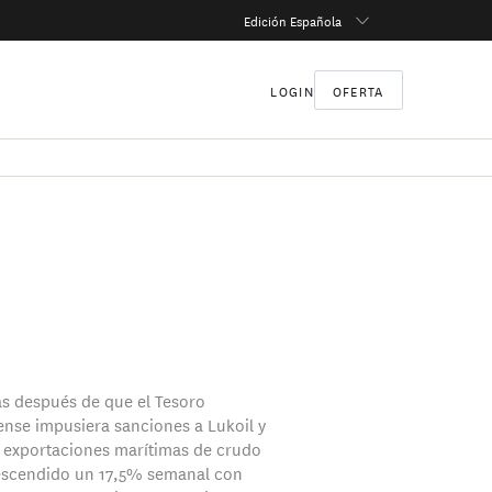
Edición Española
LOGIN
OFERTA
s después de que el Tesoro
nse impusiera sanciones a Lukoil y
s exportaciones marítimas de crudo
escendido un 17,5% semanal con