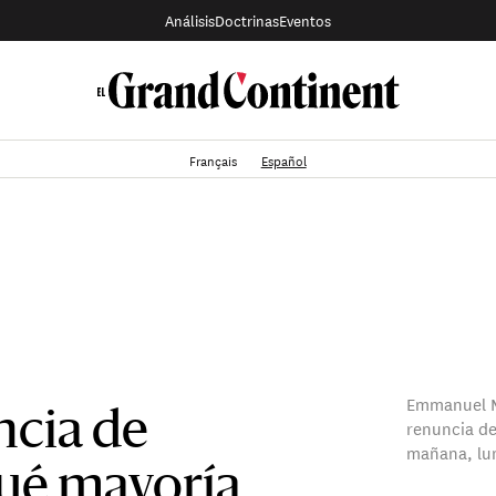
Análisis
Doctrinas
Eventos
Français
Español
Emmanuel Ma
ncia de
renuncia de
mañana, lun
ué mayoría