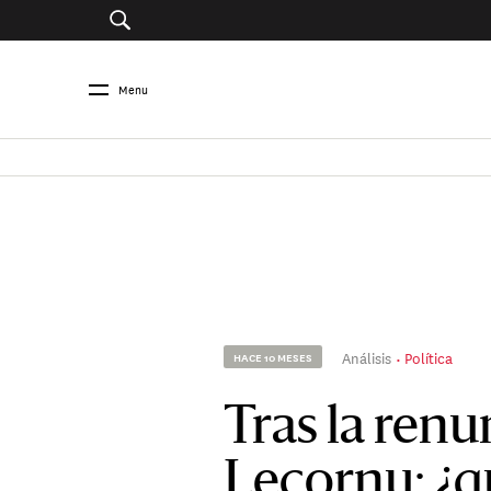
Menu
Análisis
Política
HACE 10 MESES
Tras la renu
Lecornu: ¿q