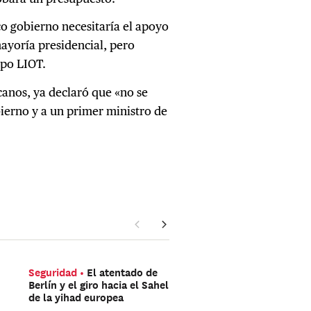
co gobierno necesitaría el apoyo
mayoría presidencial, pero
upo LIOT.
canos, ya declaró que «no se
ierno y a un primer ministro de
Seguridad
El atentado de
Américas
Trump aún 
Berlín y el giro hacia el Sahel
ganar las elecciones de
de la yihad europea
mitad de mandato