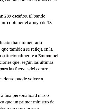
an 289 escaños. El bando
tanto obtener el apoyo de 78
solución han aumentado
o que también se refleja en la
constitucionalmente a Emmanuel
ciones que, según las últimas
ara las fuerzas del centro.
esidente puede volver a
do a una personalidad más o
ca que un primer ministro de
robara un presupuesto.