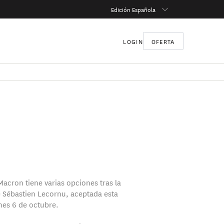
Edición Española
LOGIN
OFERTA
cron tiene varias opciones tras la
 Sébastien Lecornu, aceptada esta
es 6 de octubre.