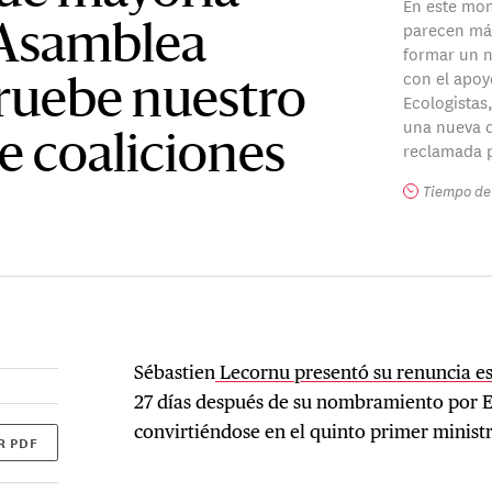
En este mo
parecen más
 Asamblea
formar un n
con el apoyo
ruebe nuestro
Ecologistas
una nueva d
e coaliciones
reclamada p
Tiempo de 
Sébastien
Lecornu presentó su renuncia e
27 días después de su nombramiento por
convirtiéndose en el quinto primer minist
R PDF