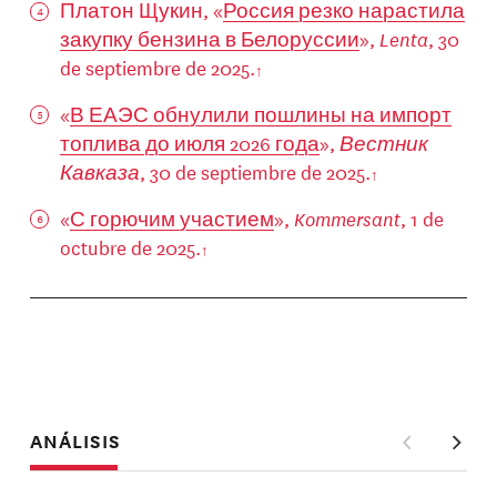
Платон Щукин, «
Россия резко нарастила
закупку бензина в Белоруссии
»,
Lenta
, 30
de septiembre de 2025.
«
В ЕАЭС обнулили пошлины на импорт
топлива до июля 2026 года
»,
Вестник
Кавказа
, 30 de septiembre de 2025.
«
С горючим участием
»,
Kommersant
, 1 de
octubre de 2025.
ANÁLISIS