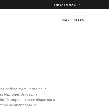
Edición Española
LOGIN
OFERTA
las críticas formuladas en la
las Naciones Unidas, la
ión Trump no parece dispuesta a
xtremo de abandonar la