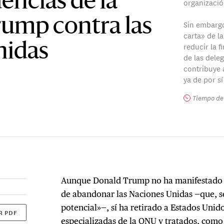
encias de la
organizació
rump contra las
Sin embargo
carta» de l
reducir la f
nidas
de las dele
contribuye a
ya de por sí
Tiempo de 
Aunque Donald Trump no ha manifestado 
de abandonar las Naciones Unidas —que, s
potencial»—, sí ha retirado a Estados Unido
R PDF
especializadas de la ONU y tratados, como