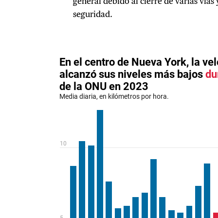
general debido al cierre de varias vías 
seguridad.