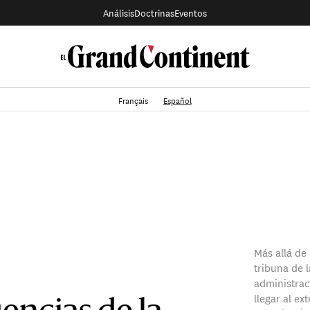
Análisis
Doctrinas
Eventos
Français
Español
Más allá de 
tribuna de 
administrac
llegar al e